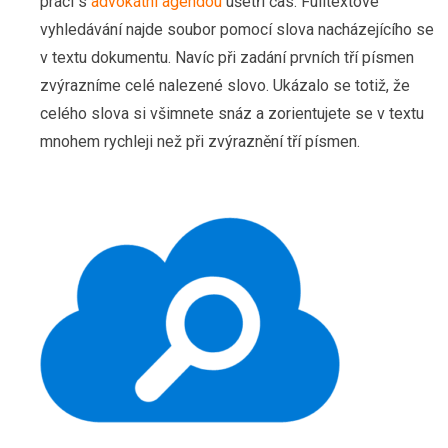
práci s
advokátní agendou
ušetří čas. Fulltextové
vyhledávání najde soubor pomocí slova nacházejícího se
v textu dokumentu. Navíc při zadání prvních tří písmen
zvýrazníme celé nalezené slovo. Ukázalo se totiž, že
celého slova si všimnete snáz a zorientujete se v textu
mnohem rychleji než při zvýraznění tří písmen.