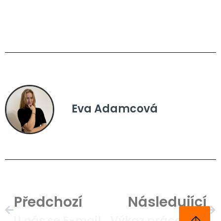
Eva Adamcová
Předchozí
Následující
U nás se E-maily podepisují samy!
Výkaz práce jako na dlani